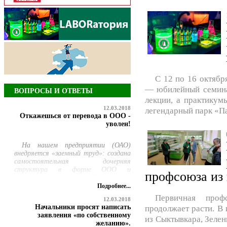
С 12 по 16 октябр
— юбилейный семина
ВОПРОСЫ И ОТВЕТЫ
лекции, а практикум
12.03.2018
легендарный парк «Па
Откажешься от перевода в ООО -
уволен!
На нашем предприятии (ОАО)
внедряется «заемный труд»: создана
самостоятельная дочерняя
структура в форме ООО и
профсоюза из 
работникам ремонтной службы
предлагается добровольно
Подробнее...
перевестись в нее, но продолжать
Первичная профс
12.03.2018
выполнять свою прежнюю работу.
Начальники просят написать
продолжает расти. В
При этом руководство сообщило,
заявления «по собственному
из Сыктывкара, Зеле
что те, кто откажется
желанию».
переводиться, будут уволены по