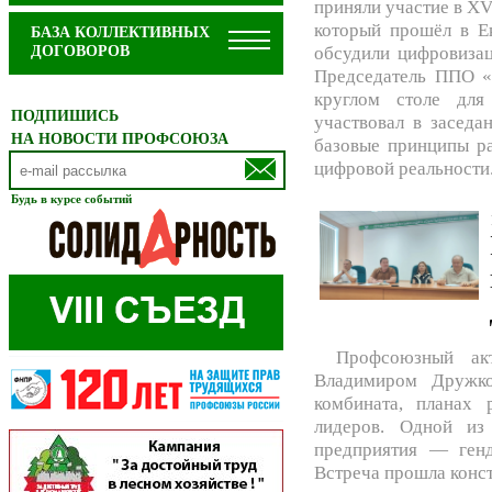
приняли участие в XV
который прошёл в Е
БАЗА КОЛЛЕКТИВНЫХ
обсудили цифровизац
ДОГОВОРОВ
Председатель ППО «
круглом столе для
ПОДПИШИСЬ
участвовал в заседа
НА НОВОСТИ ПРОФСОЮЗА
базовые принципы ра
цифровой реальности
Будь в курсе событий
Профсоюзный ак
Владимиром Дружко
комбината, планах
лидеров. Одной из
предприятия — генд
Встреча прошла конст