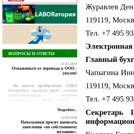
Журавлев Ден
119119, Москв
Тел.
+7 495 93
Электронная
ВОПРОСЫ И ОТВЕТЫ
Главный бухг
12.03.2018
Откажешься от перевода в ООО -
Чапыгина Инн
уволен!
119119, Москв
На нашем предприятии (ОАО)
внедряется «заемный труд»: создана
самостоятельная дочерняя
Тел.
+7 495 93
структура в форме ООО и
работникам ремонтной службы
предлагается добровольно
Подробнее...
Секретарь 
перевестись в нее, но продолжать
12.03.2018
информационн
выполнять свою прежнюю работу.
Начальники просят написать
При этом руководство сообщило,
заявления «по собственному
что те, кто откажется
желанию».
переводиться, будут уволены по